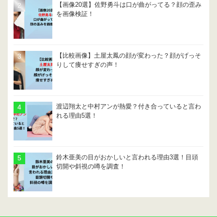
【画像20選】佐野勇斗は口が曲がってる？顔の歪み
を画像検証！
【比較画像】土屋太鳳の顔が変わった？顔がげっそ
りして痩せすぎの声！
渡辺翔太と中村アンが熱愛？付き合っていると言わ
れる理由5選！
鈴木亜美の目がおかしいと言われる理由3選！目頭
切開や斜視の噂を調査！