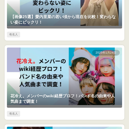
【画像25選】愛内里菜の若い頃から現在を比較！変わらな
い姿にビックリ！
有名人
2025年1月24日
花冷え。メンバーのwiki経歴プロフ！バンド名の由来や人
気曲まで調査！
有名人