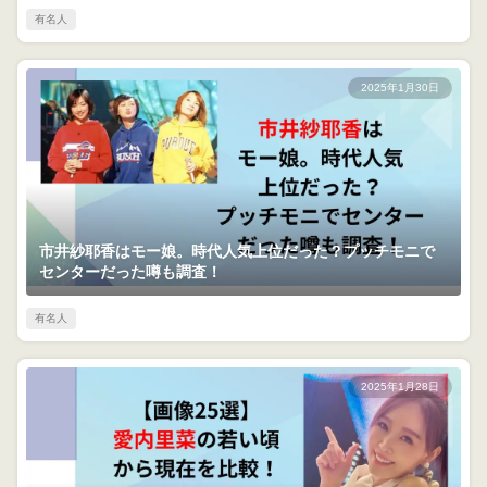
有名人
2025年1月30日
市井紗耶香はモー娘。時代人気上位だった？プッチモニで
センターだった噂も調査！
有名人
2025年1月28日