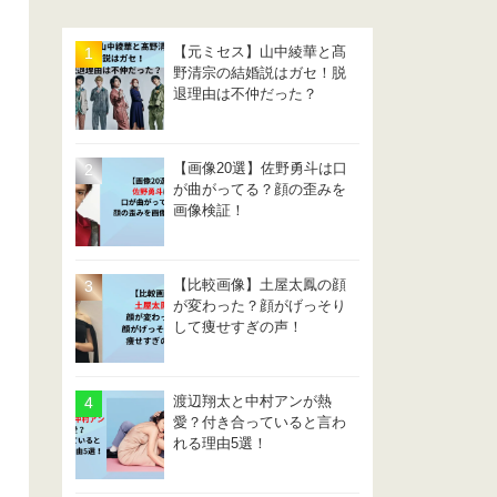
【元ミセス】山中綾華と髙
野清宗の結婚説はガセ！脱
退理由は不仲だった？
【画像20選】佐野勇斗は口
が曲がってる？顔の歪みを
画像検証！
【比較画像】土屋太鳳の顔
が変わった？顔がげっそり
して痩せすぎの声！
渡辺翔太と中村アンが熱
愛？付き合っていると言わ
れる理由5選！