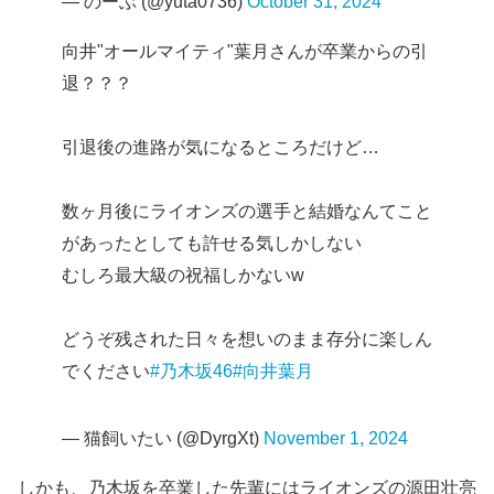
— のーぶ (@yuta0736)
October 31, 2024
向井"オールマイティ"葉月さんが卒業からの引
退？？？
引退後の進路が気になるところだけど…
数ヶ月後にライオンズの選手と結婚なんてこと
があったとしても許せる気しかしない
むしろ最大級の祝福しかないw
どうぞ残された日々を想いのまま存分に楽しん
でください
#乃木坂46
#向井葉月
— 猫飼いたい (@DyrgXt)
November 1, 2024
しかも、乃木坂を卒業した先輩にはライオンズの源田壮亮