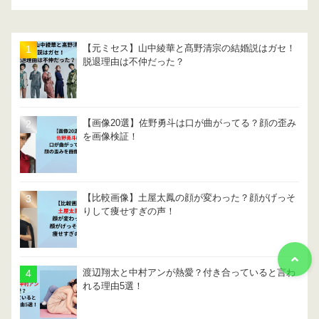
【元ミセス】山中綾華と髙野清宗の結婚説はガセ！
脱退理由は不仲だった？
【画像20選】佐野勇斗は口が曲がってる？顔の歪み
を画像検証！
【比較画像】土屋太鳳の顔が変わった？顔がげっそ
りして痩せすぎの声！
渡辺翔太と中村アンが熱愛？付き合っていると言わ
れる理由5選！