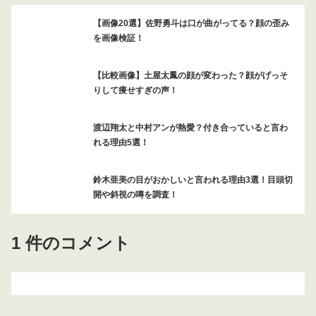
【画像20選】佐野勇斗は口が曲がってる？顔の歪み
を画像検証！
【比較画像】土屋太鳳の顔が変わった？顔がげっそ
りして痩せすぎの声！
渡辺翔太と中村アンが熱愛？付き合っていると言わ
れる理由5選！
鈴木亜美の目がおかしいと言われる理由3選！目頭切
開や斜視の噂を調査！
1 件のコメント