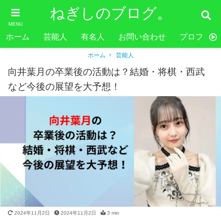
ねぎしのブログ。
MENU
ホーム
芸能人
有名人
お問い合わせ
プロフィー
ホーム
芸能人
向井葉月の卒業後の活動は？結婚・将棋・西武
など今後の展望を大予想！
2024年11月2日
2024年11月2日
3 min